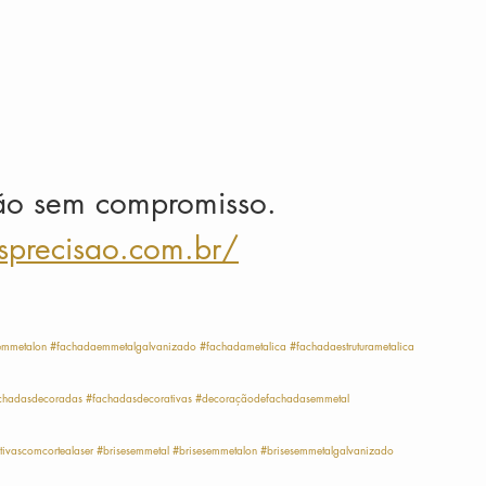
ão sem compromisso.
sprecisao.com.br/
emmetalon
#fachadaemmetalgalvanizado
#fachadametalica
#fachadaestruturametalica
chadasdecoradas
#fachadasdecorativas
#decoraçãodefachadasemmetal
ivascomcortealaser
#brisesemmetal
#brisesemmetalon
#brisesemmetalgalvanizado