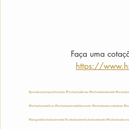
 Faça uma cotaç
https://www.h
#painelvazadoparafachada
#FachadaseBrises
#fachadedademetal
#fachada
#fachadasmetalicas
#fachadasemmetaldecorado
#fachadasemcortealaser
#fa
#designdefachadasemmetal
#cortealaseremfachadasdemetal
#fachadasdecorat