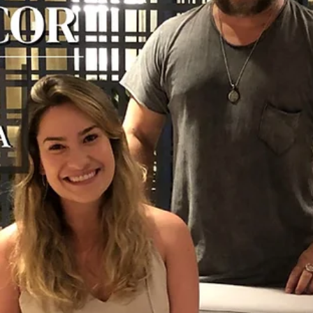
hsprecisao
18 de nov. de 2021
2 min de leitura
Portão e guarda corpo: Vantagens e
funções
Independente da beleza e a estética única dos produtos da HS Met
Design, a segurança é um fator extremamente importante em
nossos...