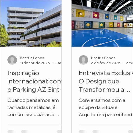
Beatriz Lopes
Beatriz Lopes
11 de abr. de 2025
2 min de leitura
6 de fev. de 2025
Inspiração
Entrevista Exclusi
internacional: como
O Design que
o Parking AZ Sint-
Transformou a
Lucas transforma
Fachada de uma
Quando pensamos em
Conversamos com a
metal e natureza
Escola
fachadas metálicas, é
equipe da Situare
em arquitetura
comum associá-las a
Arquitetura para entend
premiada
soluções frias, industriais
os detalhes do projeto 
ou exclusivamente
revitalizou a fachada da