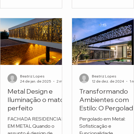
funcionais. Mas o projeto
Escola Montessori.
do...
Beatriz Lopes
Beatriz Lopes
24 de jan. de 2025
2 min de leitura
12 de dez. de 2024
Metal Design e
Transformando
Iluminação o match
Ambientes com
perfeito
Estilo: O Pergola
em Metal
FACHADA RESIDENCIAL
Pergolado em Metal:
Personalizado da
EM METAL Quando o
Sofisticação e
HS Metal Design
assunto é design de
Funcionalidade