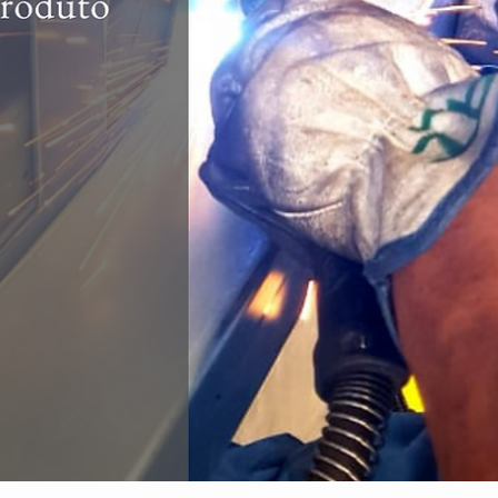
hsprecisao
21 de out. de 2021
2 min de leitura
Fachadas e Brises, uma excelente
opção para decoração externa :
Vantagens e Funções
Uma forte tendência que existe atualmente na arquitetura, seja em
residências, prédios ou espaços públicos, são as fachadas
estilizadas...