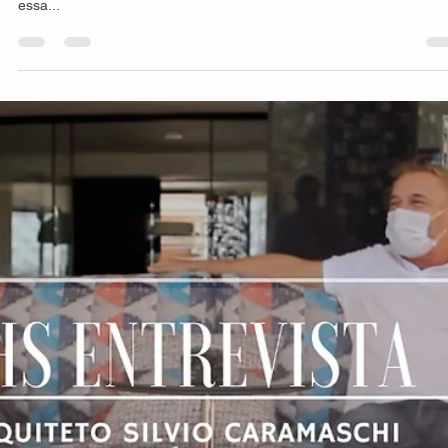
hsprecisao
8 de out. de 2021
2 min de leitura
Diferença entre painéis inteiriços e
fracionados
Nossos painéis possuem diversas vantagens e características
diferentes, sempre buscando satisfazer o nosso cliente seja em
casa,...