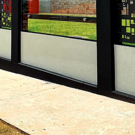
hsprecisao
10 de nov. de 2021
2 min de leitura
HS ENTREVISTA - ALF ARQUITETU
A HS Metal Design convida nossos clientes a presenciarem a maior
mais completa amostra de arquitetura, design de interiores e...