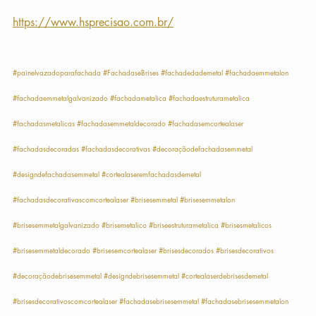
https://www.hsprecisao.com.br/
#painelvazadoparafachada
#FachadaseBrises
#fachadedademetal
#fachadaemmetalon
#fachadaemmetalgalvanizado
#fachadametalica
#fachadaestruturametalica
#fachadasmetalicas
#fachadasemmetaldecorado
#fachadasemcortealaser
#fachadasdecoradas
#fachadasdecorativas
#decoraçãodefachadasemmetal
#designdefachadasemmetal
#cortealaseremfachadasdemetal
#fachadasdecorativascomcortealaser
#brisesemmetal
#brisesemmetalon
#brisesemmetalgalvanizado
#brisemetalico
#briseestruturametalica
#brisesmetalicos
#brisesemmetaldecorado
#brisesemcortealaser
#brisesdecorados
#brisesdecorativos
#decoraçãodebrisesemmetal
#designdebrisesemmetal
#cortealaserdebrisesdemetal
#brisesdecorativoscomcortealaser
#fachadasebrisesemmetal
#fachadasebrisesemmetalon