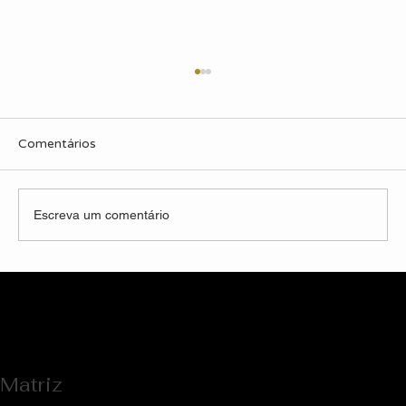
Comentários
Escreva um comentário
Entrevista Exclusiva: O Design que
Transformou a Fachada de uma Escola
Matriz