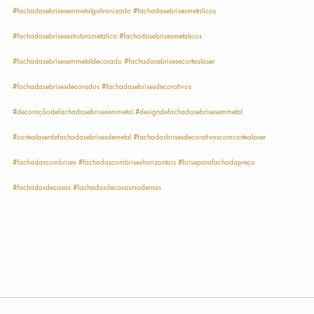
#fachadasebrisesemmetalgalvanizado
#fachadasebrisesmetalicos
#fachadasebrisesestruturametalica
#fachadasebrisesmetalicos
#fachadasebrisesemmetaldecorado
#fachadasebrisesecortealaser
#fachadasebrisesdecorados
#fachadasebrisesdecorativos
#decoraçãodefachadasebrisesemmetal
#designdefachadasebrisesemmetal
#cortealaserdefachadasebrisesdemetal
#fachadasbrisesdecorativoscomcortealaser
#fachadascombrises
#fachadascombriseshorizontais
#briseparafachadapreço
#fachadasdecasas
#fachadasdecasasmodernas