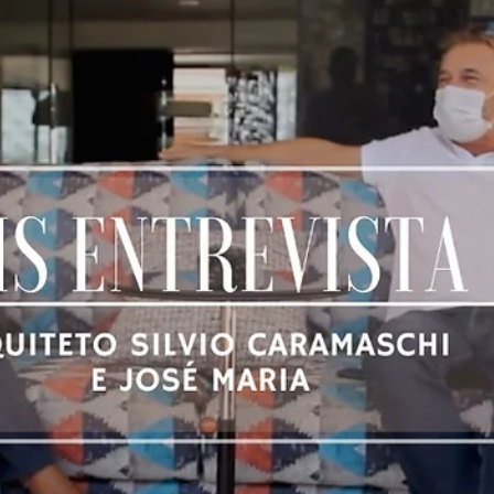
hsprecisao
8 de out. de 2021
2 min de leitura
Diferença entre painéis inteiriços e
fracionados
Nossos painéis possuem diversas vantagens e características
diferentes, sempre buscando satisfazer o nosso cliente seja em
casa,...