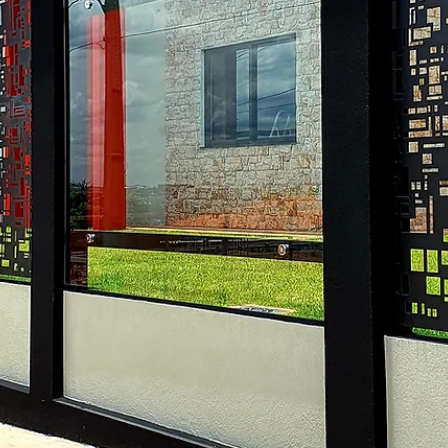
hsprecisao
10 de nov. de 2021
2 min de leitura
HS ENTREVISTA - ALF ARQUITETU
A HS Metal Design convida nossos clientes a presenciarem a maior
mais completa amostra de arquitetura, design de interiores e...