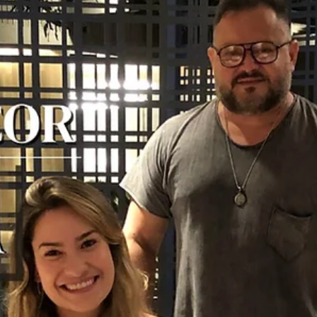
hsprecisao
18 de nov. de 2021
2 min de leitura
Portão e guarda corpo: Vantagens e
funções
Independente da beleza e a estética única dos produtos da HS Met
Design, a segurança é um fator extremamente importante em
nossos...