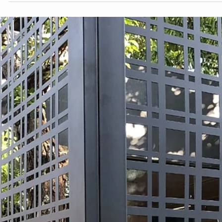
hsprecisao
26 de jan. de 2022
2 min de leitura
Cobertura de pergolado - Área externa
Nesta época de altas temperaturas como o verão, maioria das
pessoas buscam viajar para locais de região praiana e outros ficam
em sua...