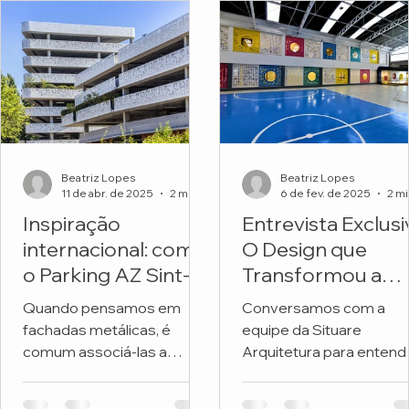
Beatriz Lopes
Beatriz Lopes
11 de abr. de 2025
2 min de leitura
6 de fev. de 2025
Inspiração
Entrevista Exclusi
internacional: como
O Design que
o Parking AZ Sint-
Transformou a
Lucas transforma
Fachada de uma
Quando pensamos em
Conversamos com a
metal e natureza
Escola
fachadas metálicas, é
equipe da Situare
em arquitetura
comum associá-las a
Arquitetura para entend
premiada
soluções frias, industriais
os detalhes do projeto 
ou exclusivamente
revitalizou a fachada da