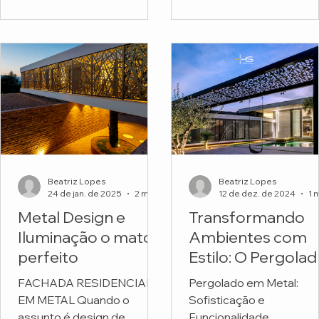
funcionais. Mas o projeto
Escola Montessori.
do...
Beatriz Lopes
Beatriz Lopes
24 de jan. de 2025
2 min de leitura
12 de dez. de 2024
Metal Design e
Transformando
Iluminação o match
Ambientes com
perfeito
Estilo: O Pergola
em Metal
FACHADA RESIDENCIAL
Pergolado em Metal:
Personalizado da
EM METAL Quando o
Sofisticação e
HS Metal Design
assunto é design de
Funcionalidade