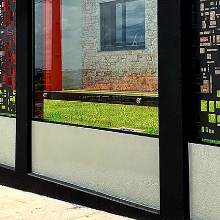
hsprecisao
10 de nov. de 2021
2 min de leitura
HS ENTREVISTA - ALF ARQUITETU
A HS Metal Design convida nossos clientes a presenciarem a maior
mais completa amostra de arquitetura, design de interiores e...