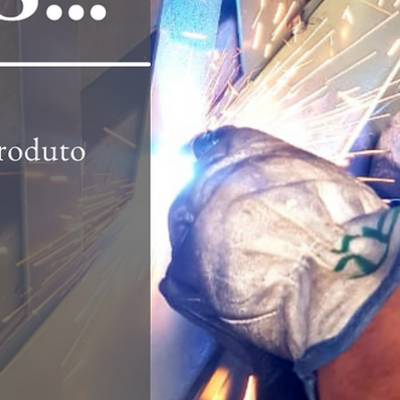
hsprecisao
21 de out. de 2021
2 min de leitura
Fachadas e Brises, uma excelente
opção para decoração externa :
Vantagens e Funções
Uma forte tendência que existe atualmente na arquitetura, seja em