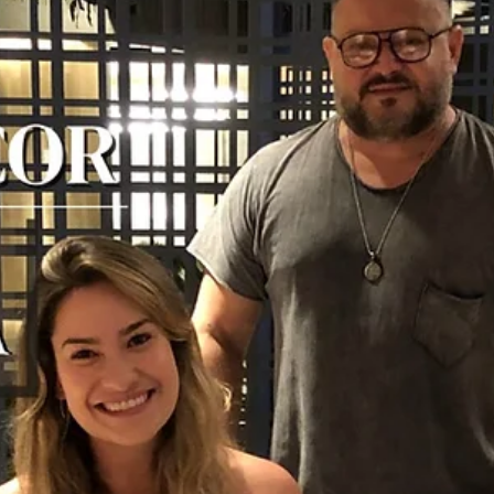
hsprecisao
18 de nov. de 2021
2 min de leitura
Portão e guarda corpo: Vantagens e
funções
Independente da beleza e a estética única dos produtos da HS Met
Design, a segurança é um fator extremamente importante em
nossos...