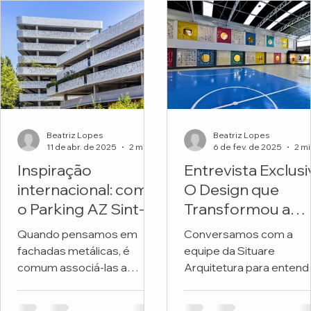
Beatriz Lopes
Beatriz Lopes
11 de abr. de 2025
2 min de leitura
6 de fev. de 2025
Inspiração
Entrevista Exclusi
internacional: como
O Design que
o Parking AZ Sint-
Transformou a
Lucas transforma
Fachada de uma
Quando pensamos em
Conversamos com a
metal e natureza
Escola
fachadas metálicas, é
equipe da Situare
em arquitetura
comum associá-las a
Arquitetura para entend
premiada
soluções frias, industriais
os detalhes do projeto 
ou exclusivamente
revitalizou a fachada da