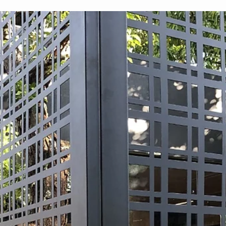
26 de jan. de 2022
2 min de leitura
Cobertura de pergolado - Área externa
Nesta época de altas temperaturas como o verão, maioria das
pessoas buscam viajar para locais de região praiana e outros ficam
em sua...