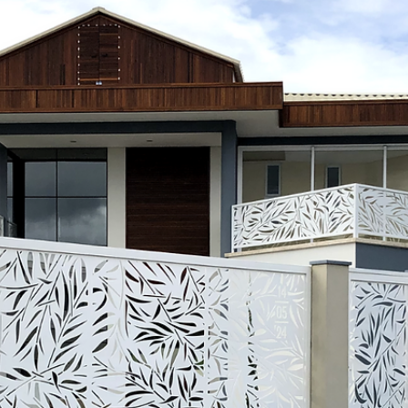
hsprecisao
3 de dez. de 2021
2 min de leitura
HS PRECISÃO - CASACOR
Casa Cor 2020