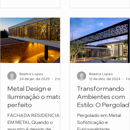
funcionais. Mas o projeto
Escola Montessori.
do...
Beatriz Lopes
Beatriz Lopes
24 de jan. de 2025
2 min de leitura
12 de dez. de 2024
Metal Design e
Transformando
Iluminação o match
Ambientes com
perfeito
Estilo: O Pergola
em Metal
FACHADA RESIDENCIAL
Pergolado em Metal:
Personalizado da
EM METAL Quando o
Sofisticação e
HS Metal Design
assunto é design de
Funcionalidade