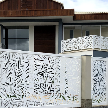
hsprecisao
3 de dez. de 2021
2 min de leitura
HS PRECISÃO - CASACOR
Casa Cor 2020