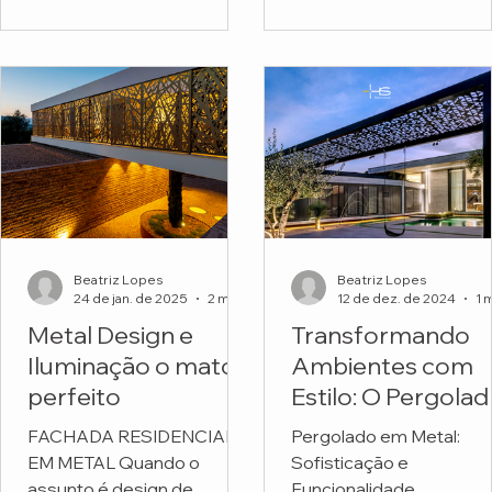
funcionais. Mas o projeto
Escola Montessori.
do...
Beatriz Lopes
Beatriz Lopes
24 de jan. de 2025
2 min de leitura
12 de dez. de 2024
Metal Design e
Transformando
Iluminação o match
Ambientes com
perfeito
Estilo: O Pergola
em Metal
FACHADA RESIDENCIAL
Pergolado em Metal:
Personalizado da
EM METAL Quando o
Sofisticação e
HS Metal Design
assunto é design de
Funcionalidade