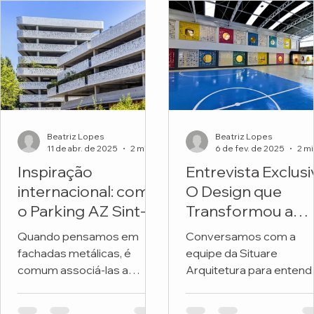
Beatriz Lopes
Beatriz Lopes
11 de abr. de 2025
2 min de leitura
6 de fev. de 2025
Inspiração
Entrevista Exclusi
internacional: como
O Design que
o Parking AZ Sint-
Transformou a
Lucas transforma
Fachada de uma
Quando pensamos em
Conversamos com a
metal e natureza
Escola
fachadas metálicas, é
equipe da Situare
em arquitetura
comum associá-las a
Arquitetura para entend
premiada
soluções frias, industriais
os detalhes do projeto 
ou exclusivamente
revitalizou a fachada da