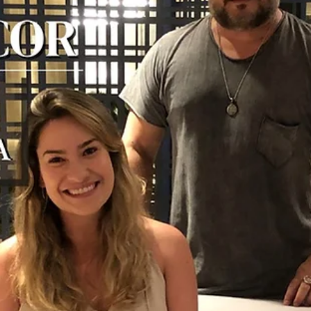
hsprecisao
18 de nov. de 2021
2 min de leitura
Portão e guarda corpo: Vantagens e
funções
Independente da beleza e a estética única dos produtos da HS Met
Design, a segurança é um fator extremamente importante em
nossos...