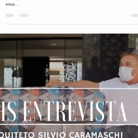
hsprecisao
8 de out. de 2021
2 min de leitura
Diferença entre painéis inteiriços e
fracionados
Nossos painéis possuem diversas vantagens e características
diferentes, sempre buscando satisfazer o nosso cliente seja em
casa,...