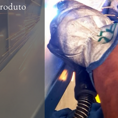
hsprecisao
21 de out. de 2021
2 min de leitura
Fachadas e Brises, uma excelente
opção para decoração externa :
Vantagens e Funções
Uma forte tendência que existe atualmente na arquitetura, seja em
residências, prédios ou espaços públicos, são as fachadas
estilizadas...