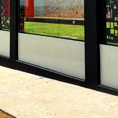
hsprecisao
10 de nov. de 2021
2 min de leitura
HS ENTREVISTA - ALF ARQUITETU
A HS Metal Design convida nossos clientes a presenciarem a maior
mais completa amostra de arquitetura, design de interiores e...