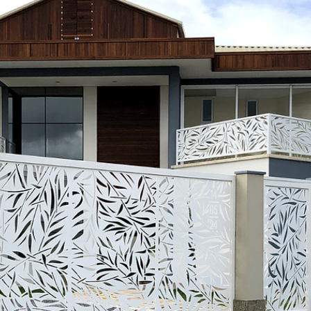
hsprecisao
3 de dez. de 2021
2 min de leitura
HS PRECISÃO - CASACOR
Casa Cor 2020