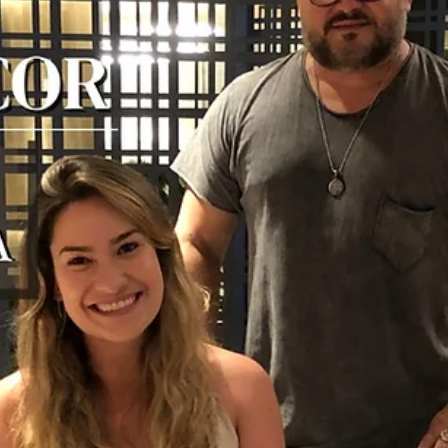
hsprecisao
18 de nov. de 2021
2 min de leitura
Portão e guarda corpo: Vantagens e
funções
Independente da beleza e a estética única dos produtos da HS Met
Design, a segurança é um fator extremamente importante em
nossos...