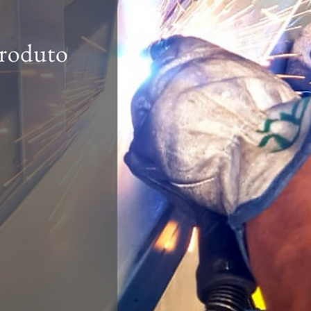
hsprecisao
21 de out. de 2021
2 min de leitura
Fachadas e Brises, uma excelente
opção para decoração externa :
Vantagens e Funções
Uma forte tendência que existe atualmente na arquitetura, seja em
residências, prédios ou espaços públicos, são as fachadas
estilizadas...