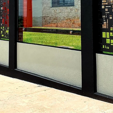
hsprecisao
10 de nov. de 2021
2 min de leitura
HS ENTREVISTA - ALF ARQUITETU
A HS Metal Design convida nossos clientes a presenciarem a maior
mais completa amostra de arquitetura, design de interiores e...