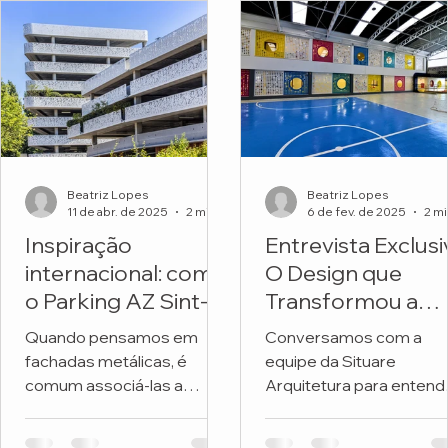
Beatriz Lopes
Beatriz Lopes
11 de abr. de 2025
2 min de leitura
6 de fev. de 2025
Inspiração
Entrevista Exclusi
internacional: como
O Design que
o Parking AZ Sint-
Transformou a
Lucas transforma
Fachada de uma
Quando pensamos em
Conversamos com a
metal e natureza
Escola
fachadas metálicas, é
equipe da Situare
em arquitetura
comum associá-las a
Arquitetura para entend
premiada
soluções frias, industriais
os detalhes do projeto 
ou exclusivamente
revitalizou a fachada da