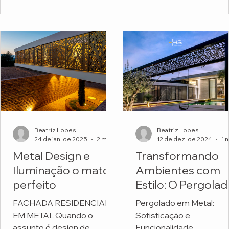
funcionais. Mas o projeto
Escola Montessori.
do...
Beatriz Lopes
Beatriz Lopes
24 de jan. de 2025
2 min de leitura
12 de dez. de 2024
Metal Design e
Transformando
Iluminação o match
Ambientes com
perfeito
Estilo: O Pergola
em Metal
FACHADA RESIDENCIAL
Pergolado em Metal:
Personalizado da
EM METAL Quando o
Sofisticação e
HS Metal Design
assunto é design de
Funcionalidade