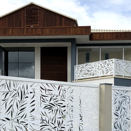
hsprecisao
3 de dez. de 2021
2 min de leitura
HS PRECISÃO - CASACOR
Casa Cor 2020