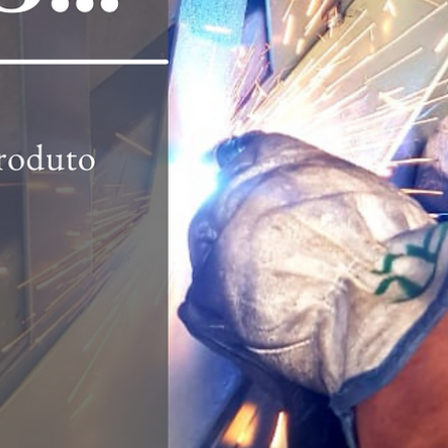
hsprecisao
21 de out. de 2021
2 min de leitura
Fachadas e Brises, uma excelente
opção para decoração externa :
Vantagens e Funções
Uma forte tendência que existe atualmente na arquitetura, seja em
residências, prédios ou espaços públicos, são as fachadas