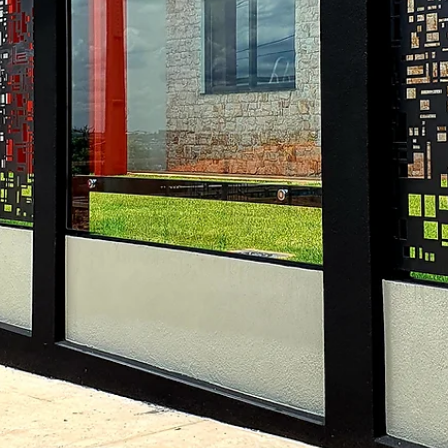
hsprecisao
10 de nov. de 2021
2 min de leitura
HS ENTREVISTA - ALF ARQUITETU
A HS Metal Design convida nossos clientes a presenciarem a maior
mais completa amostra de arquitetura, design de interiores e...