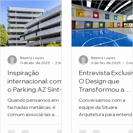
Beatriz Lopes
Beatriz Lopes
11 de abr. de 2025
2 min de leitura
6 de fev. de 2025
Inspiração
Entrevista Exclusi
internacional: como
O Design que
o Parking AZ Sint-
Transformou a
Lucas transforma
Fachada de uma
Quando pensamos em
Conversamos com a
metal e natureza
Escola
fachadas metálicas, é
equipe da Situare
em arquitetura
comum associá-las a
Arquitetura para entend
premiada
soluções frias, industriais
os detalhes do projeto 
ou exclusivamente
revitalizou a fachada da