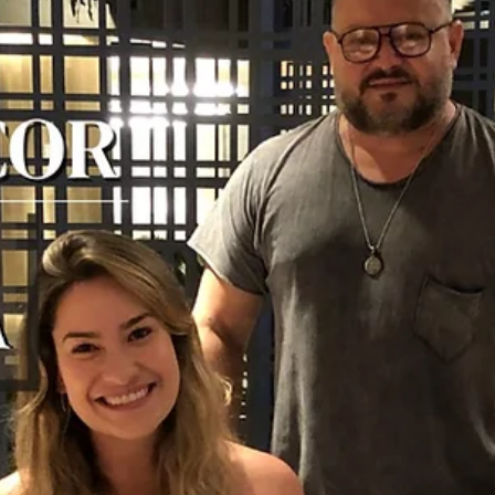
hsprecisao
18 de nov. de 2021
2 min de leitura
Portão e guarda corpo: Vantagens e
funções
Independente da beleza e a estética única dos produtos da HS Met
Design, a segurança é um fator extremamente importante em
nossos...