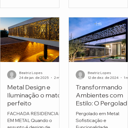
funcionais. Mas o projeto
Escola Montessori.
do...
Beatriz Lopes
Beatriz Lopes
24 de jan. de 2025
2 min de leitura
12 de dez. de 2024
Metal Design e
Transformando
Iluminação o match
Ambientes com
perfeito
Estilo: O Pergola
em Metal
FACHADA RESIDENCIAL
Pergolado em Metal:
Personalizado da
EM METAL Quando o
Sofisticação e
HS Metal Design
assunto é design de
Funcionalidade