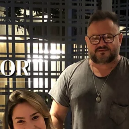
hsprecisao
18 de nov. de 2021
2 min de leitura
Portão e guarda corpo: Vantagens e
funções
Independente da beleza e a estética única dos produtos da HS Met
Design, a segurança é um fator extremamente importante em
nossos...