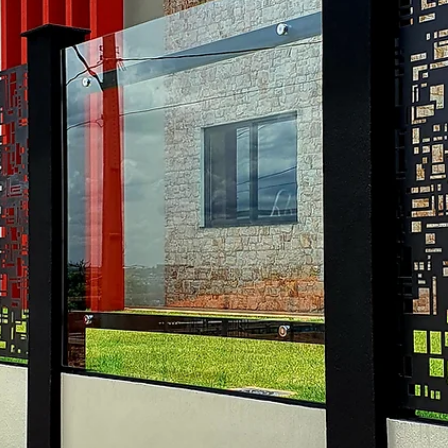
hsprecisao
10 de nov. de 2021
2 min de leitura
HS ENTREVISTA - ALF ARQUITETU
A HS Metal Design convida nossos clientes a presenciarem a maior
mais completa amostra de arquitetura, design de interiores e...