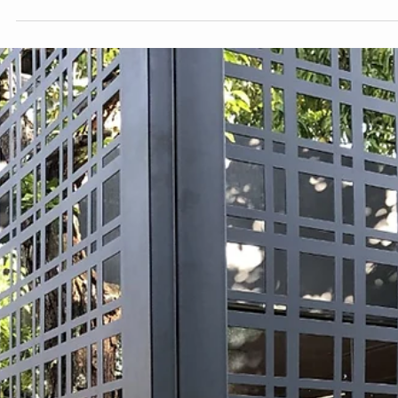
hsprecisao
26 de jan. de 2022
2 min de leitura
Cobertura de pergolado - Área externa
Nesta época de altas temperaturas como o verão, maioria das
pessoas buscam viajar para locais de região praiana e outros ficam
em sua...