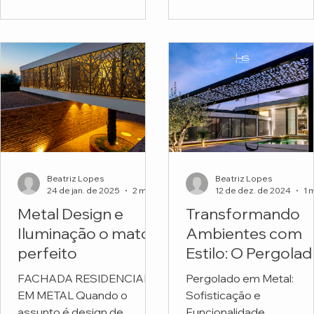
funcionais. Mas o projeto
Escola Montessori.
do...
Beatriz Lopes
Beatriz Lopes
24 de jan. de 2025
2 min de leitura
12 de dez. de 2024
Metal Design e
Transformando
Iluminação o match
Ambientes com
perfeito
Estilo: O Pergola
em Metal
FACHADA RESIDENCIAL
Pergolado em Metal:
Personalizado da
EM METAL Quando o
Sofisticação e
HS Metal Design
assunto é design de
Funcionalidade