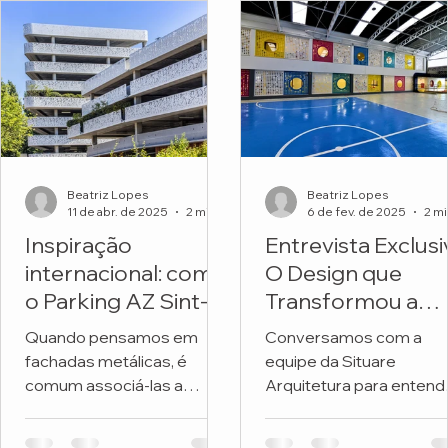
Beatriz Lopes
Beatriz Lopes
11 de abr. de 2025
2 min de leitura
6 de fev. de 2025
Inspiração
Entrevista Exclusi
internacional: como
O Design que
o Parking AZ Sint-
Transformou a
Lucas transforma
Fachada de uma
Quando pensamos em
Conversamos com a
metal e natureza
Escola
fachadas metálicas, é
equipe da Situare
em arquitetura
comum associá-las a
Arquitetura para entend
premiada
soluções frias, industriais
os detalhes do projeto 
ou exclusivamente
revitalizou a fachada da