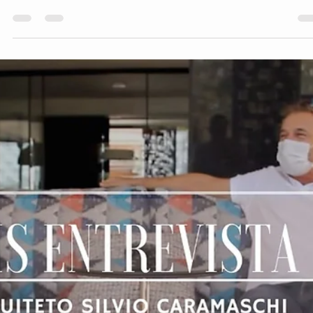
hsprecisao
8 de out. de 2021
2 min de leitura
Diferença entre painéis inteiriços e
fracionados
Nossos painéis possuem diversas vantagens e características
diferentes, sempre buscando satisfazer o nosso cliente seja em
casa,...