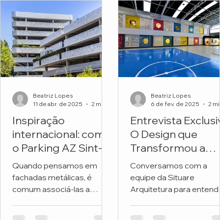
Beatriz Lopes
Beatriz Lopes
11 de abr. de 2025
2 min de leitura
6 de fev. de 2025
Inspiração
Entrevista Exclusi
internacional: como
O Design que
o Parking AZ Sint-
Transformou a
Lucas transforma
Fachada de uma
Quando pensamos em
Conversamos com a
metal e natureza
Escola
fachadas metálicas, é
equipe da Situare
em arquitetura
comum associá-las a
Arquitetura para entend
premiada
soluções frias, industriais
os detalhes do projeto 
ou exclusivamente
revitalizou a fachada da