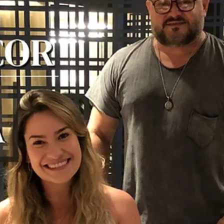
hsprecisao
18 de nov. de 2021
2 min de leitura
Portão e guarda corpo: Vantagens e
funções
Independente da beleza e a estética única dos produtos da HS Met
Design, a segurança é um fator extremamente importante em
nossos...