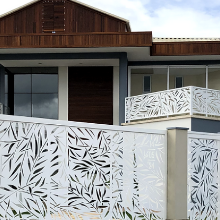
hsprecisao
3 de dez. de 2021
2 min de leitura
HS PRECISÃO - CASACOR
Casa Cor 2020