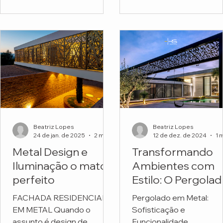
funcionais. Mas o projeto
Escola Montessori.
do...
Beatriz Lopes
Beatriz Lopes
24 de jan. de 2025
2 min de leitura
12 de dez. de 2024
Metal Design e
Transformando
Iluminação o match
Ambientes com
perfeito
Estilo: O Pergola
em Metal
FACHADA RESIDENCIAL
Pergolado em Metal:
Personalizado da
EM METAL Quando o
Sofisticação e
HS Metal Design
assunto é design de
Funcionalidade