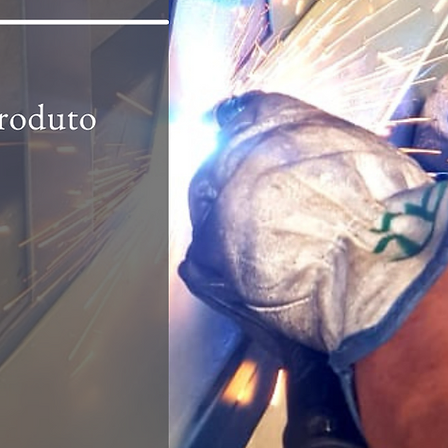
hsprecisao
21 de out. de 2021
2 min de leitura
Fachadas e Brises, uma excelente
opção para decoração externa :
Vantagens e Funções
Uma forte tendência que existe atualmente na arquitetura, seja em
residências, prédios ou espaços públicos, são as fachadas
estilizadas...