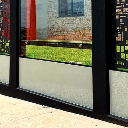
hsprecisao
10 de nov. de 2021
2 min de leitura
HS ENTREVISTA - ALF ARQUITETU
A HS Metal Design convida nossos clientes a presenciarem a maior
mais completa amostra de arquitetura, design de interiores e...