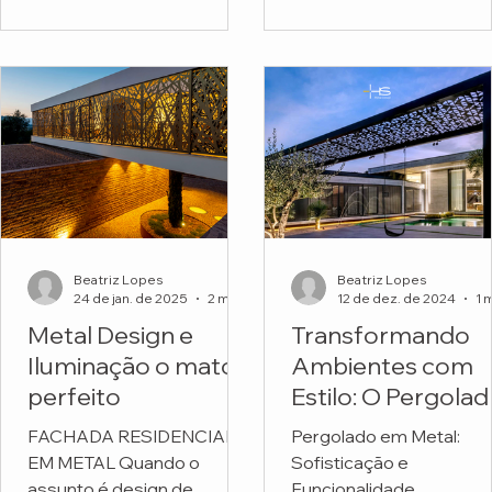
funcionais. Mas o projeto
Escola Montessori.
do...
Beatriz Lopes
Beatriz Lopes
24 de jan. de 2025
2 min de leitura
12 de dez. de 2024
Metal Design e
Transformando
Iluminação o match
Ambientes com
perfeito
Estilo: O Pergola
em Metal
FACHADA RESIDENCIAL
Pergolado em Metal:
Personalizado da
EM METAL Quando o
Sofisticação e
HS Metal Design
assunto é design de
Funcionalidade