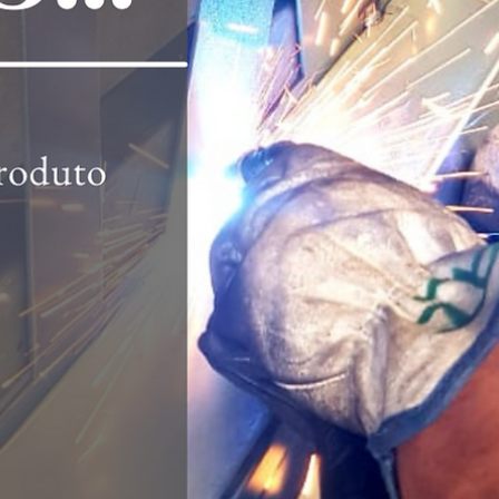
hsprecisao
21 de out. de 2021
2 min de leitura
Fachadas e Brises, uma excelente
opção para decoração externa :
Vantagens e Funções
Uma forte tendência que existe atualmente na arquitetura, seja em
residências, prédios ou espaços públicos, são as fachadas
estilizadas...