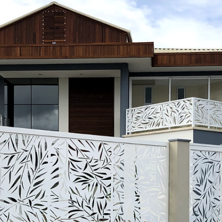
hsprecisao
3 de dez. de 2021
2 min de leitura
HS PRECISÃO - CASACOR
Casa Cor 2020