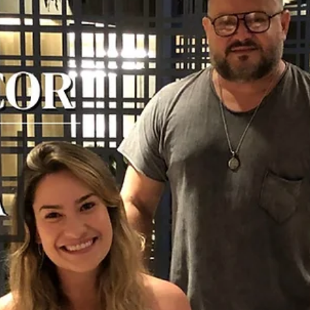
hsprecisao
18 de nov. de 2021
2 min de leitura
Portão e guarda corpo: Vantagens e
funções
Independente da beleza e a estética única dos produtos da HS Met
Design, a segurança é um fator extremamente importante em
nossos...