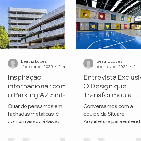
Beatriz Lopes
Beatriz Lopes
11 de abr. de 2025
2 min de leitura
6 de fev. de 2025
Inspiração
Entrevista Exclusi
internacional: como
O Design que
o Parking AZ Sint-
Transformou a
Lucas transforma
Fachada de uma
Quando pensamos em
Conversamos com a
metal e natureza
Escola
fachadas metálicas, é
equipe da Situare
em arquitetura
comum associá-las a
Arquitetura para entend
premiada
soluções frias, industriais
os detalhes do projeto 
ou exclusivamente
revitalizou a fachada da