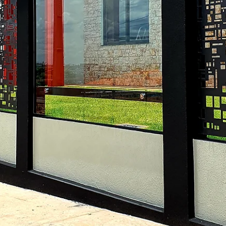
hsprecisao
10 de nov. de 2021
2 min de leitura
HS ENTREVISTA - ALF ARQUITETU
A HS Metal Design convida nossos clientes a presenciarem a maior
mais completa amostra de arquitetura, design de interiores e...