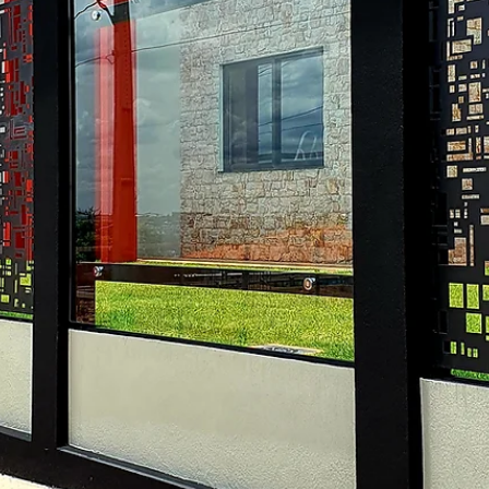
hsprecisao
10 de nov. de 2021
2 min de leitura
HS ENTREVISTA - ALF ARQUITETU
A HS Metal Design convida nossos clientes a presenciarem a maior
mais completa amostra de arquitetura, design de interiores e...