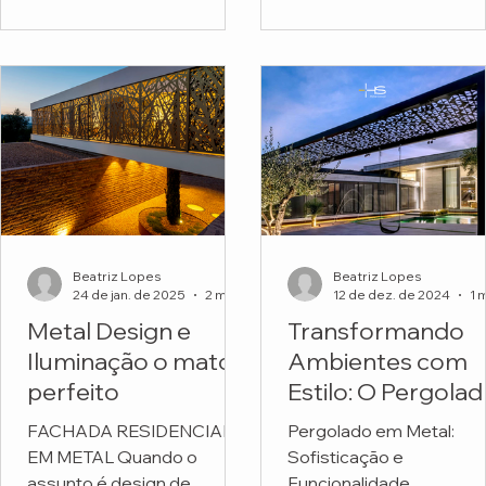
funcionais. Mas o projeto
Escola Montessori.
do...
Beatriz Lopes
Beatriz Lopes
24 de jan. de 2025
2 min de leitura
12 de dez. de 2024
Metal Design e
Transformando
Iluminação o match
Ambientes com
perfeito
Estilo: O Pergola
em Metal
FACHADA RESIDENCIAL
Pergolado em Metal:
Personalizado da
EM METAL Quando o
Sofisticação e
HS Metal Design
assunto é design de
Funcionalidade