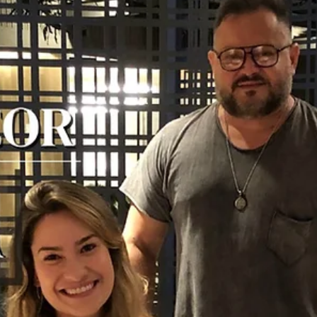
hsprecisao
18 de nov. de 2021
2 min de leitura
Portão e guarda corpo: Vantagens e
funções
Independente da beleza e a estética única dos produtos da HS Met
Design, a segurança é um fator extremamente importante em
nossos...