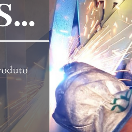
hsprecisao
21 de out. de 2021
2 min de leitura
Fachadas e Brises, uma excelente
opção para decoração externa :
Vantagens e Funções
Uma forte tendência que existe atualmente na arquitetura, seja em
residências, prédios ou espaços públicos, são as fachadas
estilizadas...