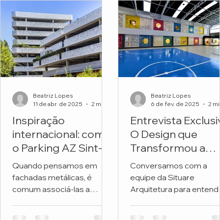
Beatriz Lopes
Beatriz Lopes
11 de abr. de 2025
2 min de leitura
6 de fev. de 2025
Inspiração
Entrevista Exclusi
internacional: como
O Design que
o Parking AZ Sint-
Transformou a
Lucas transforma
Fachada de uma
Quando pensamos em
Conversamos com a
metal e natureza
Escola
fachadas metálicas, é
equipe da Situare
em arquitetura
comum associá-las a
Arquitetura para entend
premiada
soluções frias, industriais
os detalhes do projeto 
ou exclusivamente
revitalizou a fachada da