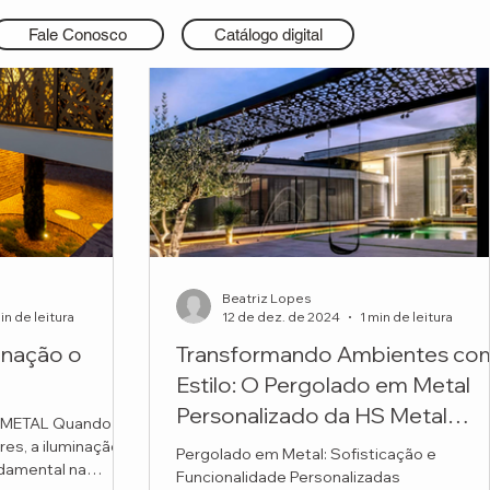
Fale Conosco
Catálogo digital
Beatriz Lopes
in de leitura
12 de dez. de 2024
1 min de leitura
inação o
Transformando Ambientes co
Estilo: O Pergolado em Metal
Personalizado da HS Metal
 METAL Quando o
Design para a Maq Arquitetura
res, a iluminação
Pergolado em Metal: Sofisticação e
damental na
Funcionalidade Personalizadas