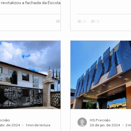
criação de...
 revitalizou a fachada da Escola
.
ecisão
HS Precisão
abr. de 2024
1 min de leitura
26 de jan. de 2024
2 m