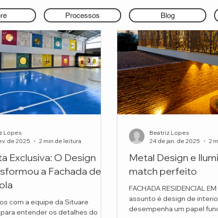
re
Processos
Blog
iz Lopes
Beatriz Lopes
ev. de 2025
2 min de leitura
24 de jan. de 2025
2 m
ta Exclusiva: O Design
Metal Design e Ilum
nsformou a Fachada de
match perfeito
ola
FACHADA RESIDENCIAL EM
assunto é design de interio
s com a equipe da Situare
desempenha um papel fun
 para entender os detalhes do