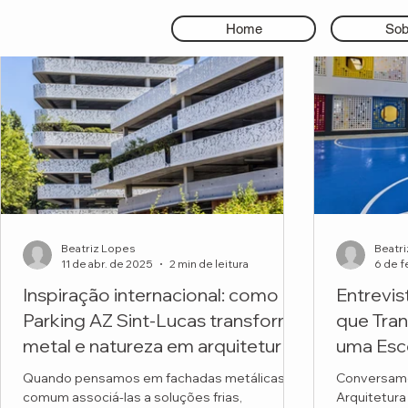
Home
Sob
Beatriz Lopes
Beatr
11 de abr. de 2025
2 min de leitura
6 de f
Inspiração internacional: como o
Entrevis
Parking AZ Sint-Lucas transforma
que Tra
metal e natureza em arquitetura
uma Esc
premiada
Quando pensamos em fachadas metálicas, é
Conversamo
comum associá-las a soluções frias,
Arquitetura