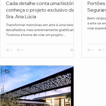
Cada detalhe conta uma história:
Portões 
conheça o projeto exclusivo da
Seguran
Sra. Ana Lúcia
Bem-vindos
a arte se e
Transformar memórias em arte é uma tarefa
criar exper
desafiadora, mas extremamente gratificante.
memoráveis!
Tivemos a honra de criar um projeto
personalizado...