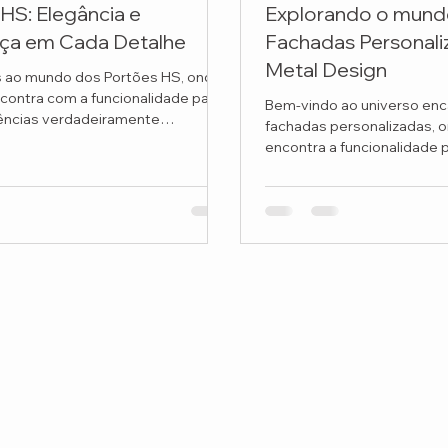
HS: Elegância e
Explorando o mund
ça em Cada Detalhe
Fachadas Personal
Metal Design
 ao mundo dos Portões HS, onde
ncontra com a funcionalidade para
Bem-vindo ao universo enc
iências verdadeiramente
fachadas personalizadas, o
 Na...
encontra a funcionalidade 
únicos e...