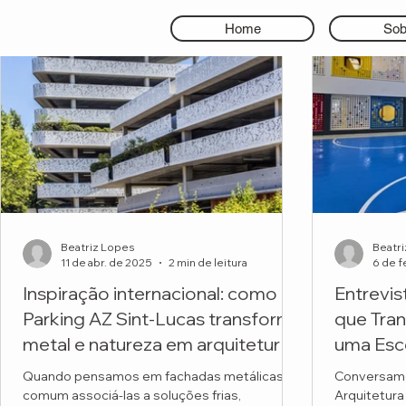
Home
Sob
Beatriz Lopes
Beatr
11 de abr. de 2025
2 min de leitura
6 de f
Inspiração internacional: como o
Entrevis
Parking AZ Sint-Lucas transforma
que Tra
metal e natureza em arquitetura
uma Esc
premiada
Quando pensamos em fachadas metálicas, é
Conversamo
comum associá-las a soluções frias,
Arquitetura