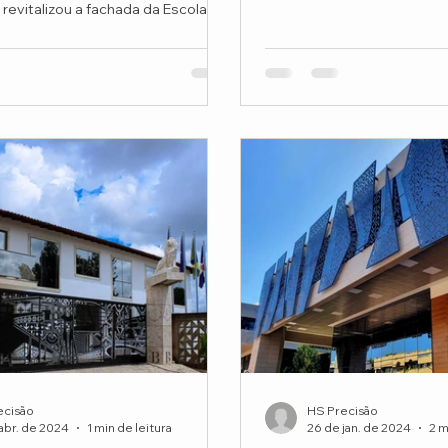
criação de...
 revitalizou a fachada da Escola
.
ecisão
HS Precisão
abr. de 2024
1 min de leitura
26 de jan. de 2024
2 m