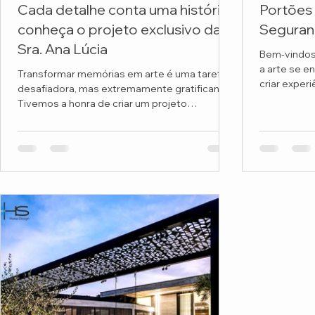
Cada detalhe conta uma história:
Portões 
conheça o projeto exclusivo da
Seguran
Sra. Ana Lúcia
Bem-vindos
a arte se e
Transformar memórias em arte é uma tarefa
criar exper
desafiadora, mas extremamente gratificante.
memoráveis!
Tivemos a honra de criar um projeto
personalizado...