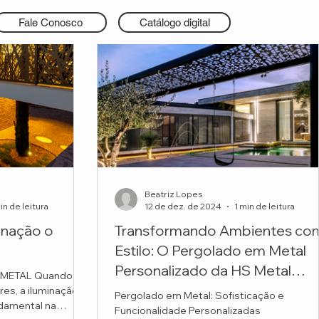
Fale Conosco
Catálogo digital
Beatriz Lopes
in de leitura
12 de dez. de 2024
1 min de leitura
inação o
Transformando Ambientes co
Estilo: O Pergolado em Metal
Personalizado da HS Metal
 METAL Quando o
Design para a Maq Arquitetura
res, a iluminação
Pergolado em Metal: Sofisticação e
damental na
Funcionalidade Personalizadas