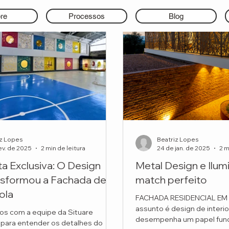
re
Processos
Blog
iz Lopes
Beatriz Lopes
ev. de 2025
2 min de leitura
24 de jan. de 2025
2 m
ta Exclusiva: O Design
Metal Design e Ilum
nsformou a Fachada de
match perfeito
ola
FACHADA RESIDENCIAL EM
assunto é design de interio
s com a equipe da Situare
desempenha um papel fun
 para entender os detalhes do