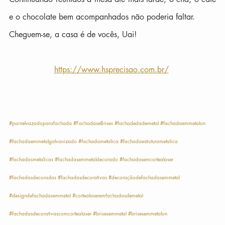
e o chocolate bem acompanhados não poderia faltar.
Cheguem-se, a casa é de vocês, Uai!
https://www.hsprecisao.com.br/
#painelvazadoparafachada
#FachadaseBrises
#fachadedademetal
#fachadaemmetalon
#fachadaemmetalgalvanizado
#fachadametalica
#fachadaestruturametalica
#fachadasmetalicas
#fachadasemmetaldecorado
#fachadasemcortealaser
#fachadasdecoradas
#fachadasdecorativas
#decoraçãodefachadasemmetal
#designdefachadasemmetal
#cortealaseremfachadasdemetal
#fachadasdecorativascomcortealaser
#brisesemmetal
#brisesemmetalon