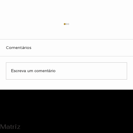
Comentários
Escreva um comentário
Entrevista Exclusiva: O Design que
Transformou a Fachada de uma Escola
Matriz