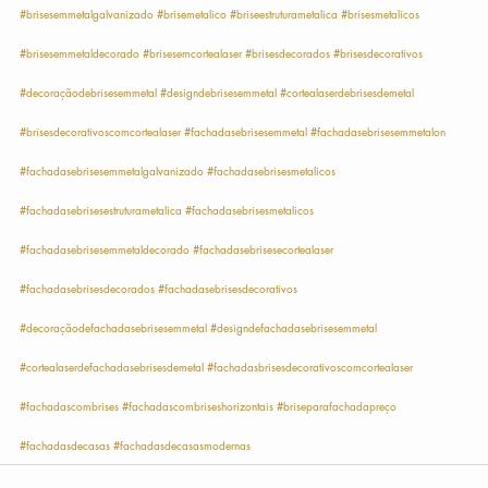
#brisesemmetalgalvanizado
#brisemetalico
#briseestruturametalica
#brisesmetalicos
#brisesemmetaldecorado
#brisesemcortealaser
#brisesdecorados
#brisesdecorativos
#decoraçãodebrisesemmetal
#designdebrisesemmetal
#cortealaserdebrisesdemetal
#brisesdecorativoscomcortealaser
#fachadasebrisesemmetal
#fachadasebrisesemmetalon
#fachadasebrisesemmetalgalvanizado
#fachadasebrisesmetalicos
#fachadasebrisesestruturametalica
#fachadasebrisesmetalicos
#fachadasebrisesemmetaldecorado
#fachadasebrisesecortealaser
#fachadasebrisesdecorados
#fachadasebrisesdecorativos
#decoraçãodefachadasebrisesemmetal
#designdefachadasebrisesemmetal
#cortealaserdefachadasebrisesdemetal
#fachadasbrisesdecorativoscomcortealaser
#fachadascombrises
#fachadascombriseshorizontais
#briseparafachadapreço
#fachadasdecasas
#fachadasdecasasmodernas