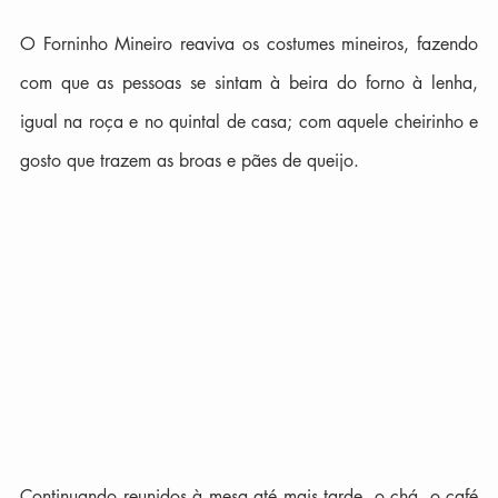
O Forninho Mineiro reaviva os costumes mineiros, fazendo 
com que as pessoas se sintam à beira do forno à lenha, 
igual na roça e no quintal de casa; com aquele cheirinho e 
gosto que trazem as broas e pães de queijo.
Continuando reunidos à mesa até mais tarde, o chá, o café 