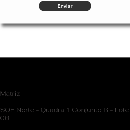
Enviar
Matriz
SOF Norte - Quadra 1 Conjunto B - Lote
06