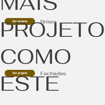
MAIS
PROJET
Brises
Ver projeto
COMO
ESTE
Fachadas
Ver projeto