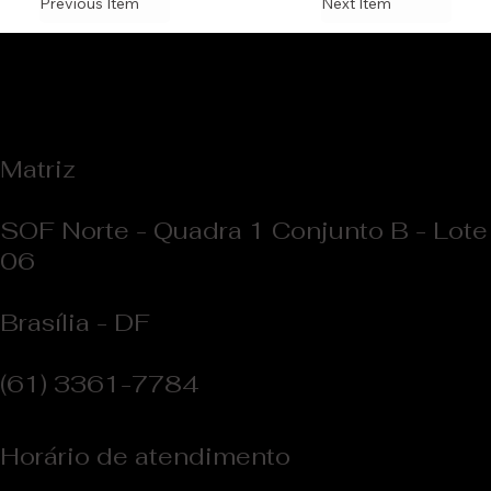
Previous Item
Next Item
Matriz
SOF Norte - Quadra 1 Conjunto B - Lote
06
Brasília - DF
(61) 3361-7784
Horário de atendimento