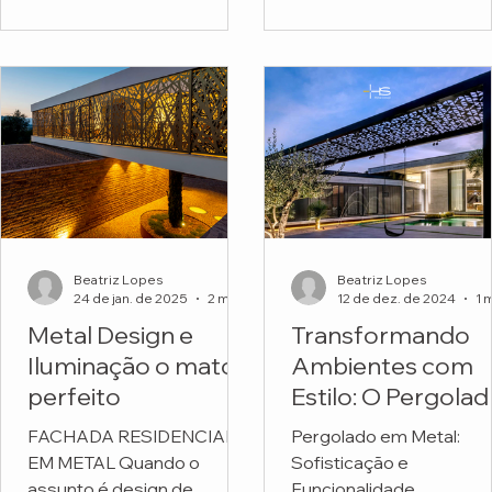
funcionais. Mas o projeto
Escola Montessori.
do...
Beatriz Lopes
Beatriz Lopes
24 de jan. de 2025
2 min de leitura
12 de dez. de 2024
Metal Design e
Transformando
Iluminação o match
Ambientes com
perfeito
Estilo: O Pergola
em Metal
FACHADA RESIDENCIAL
Pergolado em Metal:
Personalizado da
EM METAL Quando o
Sofisticação e
HS Metal Design
assunto é design de
Funcionalidade