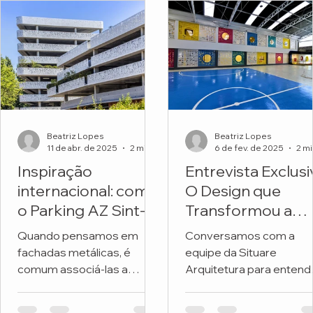
Beatriz Lopes
Beatriz Lopes
11 de abr. de 2025
2 min de leitura
6 de fev. de 2025
Inspiração
Entrevista Exclusi
internacional: como
O Design que
o Parking AZ Sint-
Transformou a
Lucas transforma
Fachada de uma
Quando pensamos em
Conversamos com a
metal e natureza
Escola
fachadas metálicas, é
equipe da Situare
em arquitetura
comum associá-las a
Arquitetura para entend
premiada
soluções frias, industriais
os detalhes do projeto 
ou exclusivamente
revitalizou a fachada da