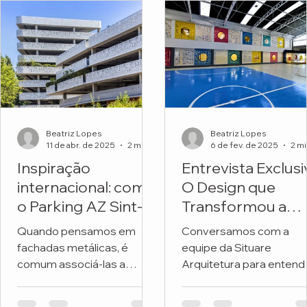
Beatriz Lopes
Beatriz Lopes
11 de abr. de 2025
2 min de leitura
6 de fev. de 2025
Inspiração
Entrevista Exclusi
internacional: como
O Design que
o Parking AZ Sint-
Transformou a
Lucas transforma
Fachada de uma
Quando pensamos em
Conversamos com a
metal e natureza
Escola
fachadas metálicas, é
equipe da Situare
em arquitetura
comum associá-las a
Arquitetura para entend
premiada
soluções frias, industriais
os detalhes do projeto 
ou exclusivamente
revitalizou a fachada da