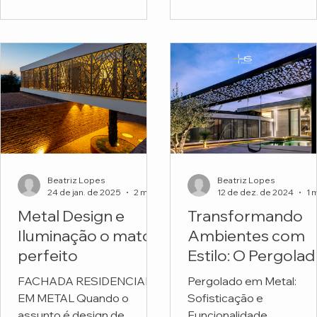
funcionais. Mas o projeto
Escola Montessori.
do...
Beatriz Lopes
Beatriz Lopes
24 de jan. de 2025
2 min de leitura
12 de dez. de 2024
Metal Design e
Transformando
Iluminação o match
Ambientes com
perfeito
Estilo: O Pergola
em Metal
FACHADA RESIDENCIAL
Pergolado em Metal:
Personalizado da
EM METAL Quando o
Sofisticação e
HS Metal Design
assunto é design de
Funcionalidade