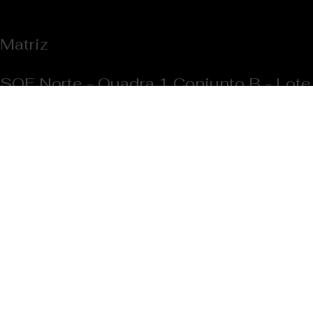
Marcos Santiago
22 de fev. de 2023
2 min de leitura
Fachadas metalicas recortadas a laser:
A escolha ideal para projetos
comerciais e residenciais
Fachadas metálicas recortadas a laser são uma tendência em
projetos arquitetônicos modernos, tanto para uso comercial quanto
residencial....
Matriz