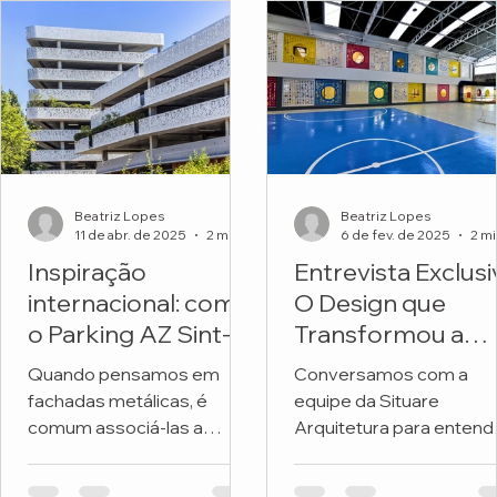
Beatriz Lopes
Beatriz Lopes
11 de abr. de 2025
2 min de leitura
6 de fev. de 2025
Inspiração
Entrevista Exclusi
internacional: como
O Design que
o Parking AZ Sint-
Transformou a
Lucas transforma
Fachada de uma
Quando pensamos em
Conversamos com a
metal e natureza
Escola
fachadas metálicas, é
equipe da Situare
em arquitetura
comum associá-las a
Arquitetura para entend
premiada
soluções frias, industriais
os detalhes do projeto 
ou exclusivamente
revitalizou a fachada da