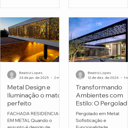
funcionais. Mas o projeto
Escola Montessori.
do...
Beatriz Lopes
Beatriz Lopes
24 de jan. de 2025
2 min de leitura
12 de dez. de 2024
Metal Design e
Transformando
Iluminação o match
Ambientes com
perfeito
Estilo: O Pergola
em Metal
FACHADA RESIDENCIAL
Pergolado em Metal:
Personalizado da
EM METAL Quando o
Sofisticação e
HS Metal Design
assunto é design de
Funcionalidade