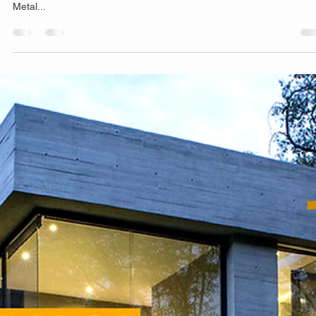
Marcos Santiago
16 de mar. de 2023
2 min de leitura
Sombra para pergolado com painéis
metálicos.
Os painéis para sobra de pergolado são uma excelente opção para
quem deseja agregar beleza e conforto ao ambiente externo. Na H
Metal...