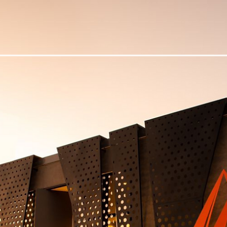
HS Precisão
10 de mar. de 2023
2 min de leitura
Aumente a segurança e o estilo de sua
casa.
Os portões são elementos fundamentais na segurança e na estétic
de uma residência. Eles são o primeiro contato que temos com o
imóvel e...