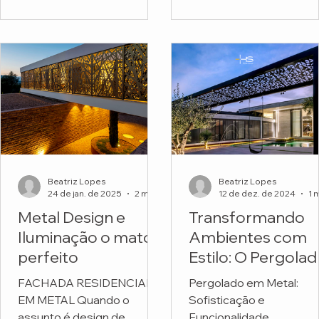
funcionais. Mas o projeto
Escola Montessori.
do...
Beatriz Lopes
Beatriz Lopes
24 de jan. de 2025
2 min de leitura
12 de dez. de 2024
Metal Design e
Transformando
Iluminação o match
Ambientes com
perfeito
Estilo: O Pergola
em Metal
FACHADA RESIDENCIAL
Pergolado em Metal:
Personalizado da
EM METAL Quando o
Sofisticação e
HS Metal Design
assunto é design de
Funcionalidade