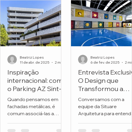
Beatriz Lopes
Beatriz Lopes
11 de abr. de 2025
2 min de leitura
6 de fev. de 2025
Inspiração
Entrevista Exclusi
internacional: como
O Design que
o Parking AZ Sint-
Transformou a
Lucas transforma
Fachada de uma
Quando pensamos em
Conversamos com a
metal e natureza
Escola
fachadas metálicas, é
equipe da Situare
em arquitetura
comum associá-las a
Arquitetura para entend
premiada
soluções frias, industriais
os detalhes do projeto 
ou exclusivamente
revitalizou a fachada da