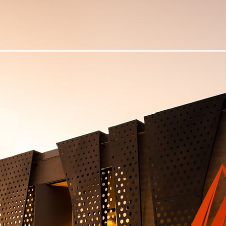
HS Precisão
10 de mar. de 2023
2 min de leitura
Aumente a segurança e o estilo de sua
casa.
Os portões são elementos fundamentais na segurança e na estétic
de uma residência. Eles são o primeiro contato que temos com o
imóvel e...