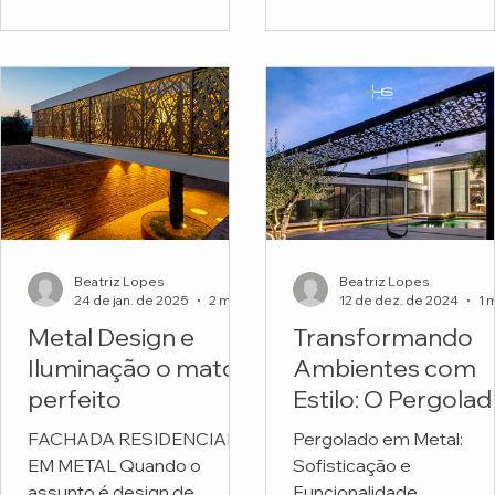
funcionais. Mas o projeto
Escola Montessori.
do...
Beatriz Lopes
Beatriz Lopes
24 de jan. de 2025
2 min de leitura
12 de dez. de 2024
Metal Design e
Transformando
Iluminação o match
Ambientes com
perfeito
Estilo: O Pergola
em Metal
FACHADA RESIDENCIAL
Pergolado em Metal:
Personalizado da
EM METAL Quando o
Sofisticação e
HS Metal Design
assunto é design de
Funcionalidade