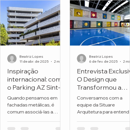
Beatriz Lopes
Beatriz Lopes
11 de abr. de 2025
2 min de leitura
6 de fev. de 2025
Inspiração
Entrevista Exclusi
internacional: como
O Design que
o Parking AZ Sint-
Transformou a
Lucas transforma
Fachada de uma
Quando pensamos em
Conversamos com a
metal e natureza
Escola
fachadas metálicas, é
equipe da Situare
em arquitetura
comum associá-las a
Arquitetura para entend
premiada
soluções frias, industriais
os detalhes do projeto 
ou exclusivamente
revitalizou a fachada da