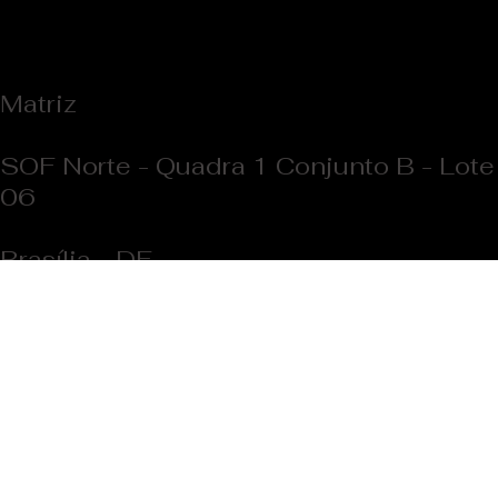
Fachadas metalicas recortadas a laser:
A escolha ideal para projetos
comerciais e residenciais
Fachadas metálicas recortadas a laser são uma tendência em
projetos arquitetônicos modernos, tanto para uso comercial quanto
residencial....
Matriz
SOF Norte - Quadra 1 Conjunto B - Lote
06