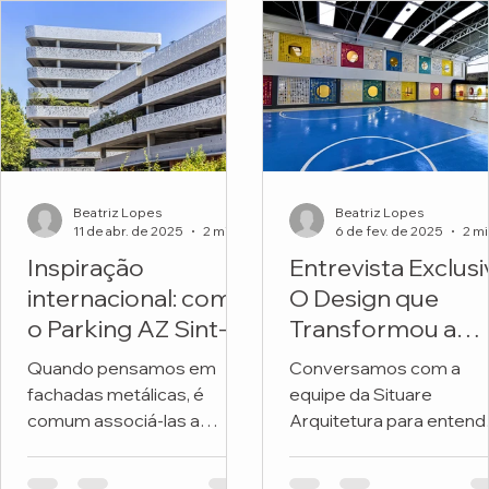
Beatriz Lopes
Beatriz Lopes
11 de abr. de 2025
2 min de leitura
6 de fev. de 2025
Inspiração
Entrevista Exclusi
internacional: como
O Design que
o Parking AZ Sint-
Transformou a
Lucas transforma
Fachada de uma
Quando pensamos em
Conversamos com a
metal e natureza
Escola
fachadas metálicas, é
equipe da Situare
em arquitetura
comum associá-las a
Arquitetura para entend
premiada
soluções frias, industriais
os detalhes do projeto 
ou exclusivamente
revitalizou a fachada da