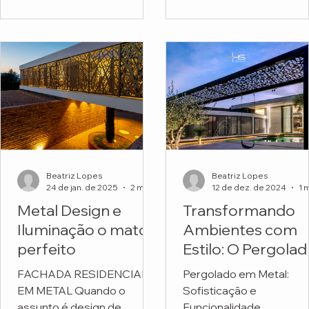
funcionais. Mas o projeto
Escola Montessori.
do...
Beatriz Lopes
Beatriz Lopes
24 de jan. de 2025
2 min de leitura
12 de dez. de 2024
Metal Design e
Transformando
Iluminação o match
Ambientes com
perfeito
Estilo: O Pergola
em Metal
FACHADA RESIDENCIAL
Pergolado em Metal:
Personalizado da
EM METAL Quando o
Sofisticação e
HS Metal Design
assunto é design de
Funcionalidade