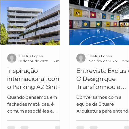
Beatriz Lopes
Beatriz Lopes
11 de abr. de 2025
2 min de leitura
6 de fev. de 2025
Inspiração
Entrevista Exclusi
internacional: como
O Design que
o Parking AZ Sint-
Transformou a
Lucas transforma
Fachada de uma
Quando pensamos em
Conversamos com a
metal e natureza
Escola
fachadas metálicas, é
equipe da Situare
em arquitetura
comum associá-las a
Arquitetura para entend
premiada
soluções frias, industriais
os detalhes do projeto 
ou exclusivamente
revitalizou a fachada da