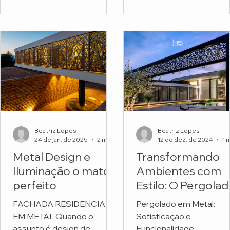
funcionais. Mas o projeto
Escola Montessori.
do...
Beatriz Lopes
Beatriz Lopes
24 de jan. de 2025
2 min de leitura
12 de dez. de 2024
Metal Design e
Transformando
Iluminação o match
Ambientes com
perfeito
Estilo: O Pergola
em Metal
FACHADA RESIDENCIAL
Pergolado em Metal:
Personalizado da
EM METAL Quando o
Sofisticação e
HS Metal Design
assunto é design de
Funcionalidade