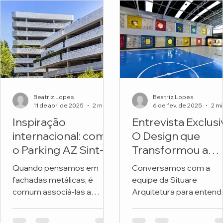
Beatriz Lopes
Beatriz Lopes
11 de abr. de 2025
2 min de leitura
6 de fev. de 2025
Inspiração
Entrevista Exclusi
internacional: como
O Design que
o Parking AZ Sint-
Transformou a
Lucas transforma
Fachada de uma
Quando pensamos em
Conversamos com a
metal e natureza
Escola
fachadas metálicas, é
equipe da Situare
em arquitetura
comum associá-las a
Arquitetura para entend
premiada
soluções frias, industriais
os detalhes do projeto 
ou exclusivamente
revitalizou a fachada da