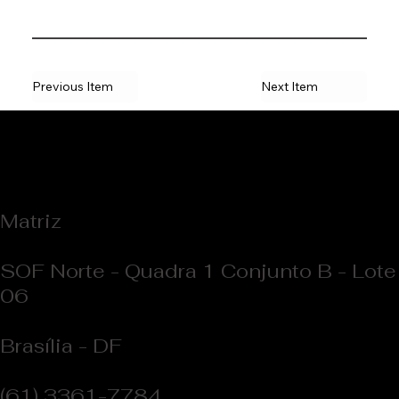
Previous Item
Next Item
Matriz
SOF Norte - Quadra 1 Conjunto B - Lote
06
Brasília - DF
(61) 3361-7784