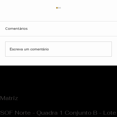
Comentários
Escreva um comentário
Entrevista Exclusiva: O Design que
Transformou a Fachada de uma Escola
Matriz
SOF Norte - Quadra 1 Conjunto B - Lote