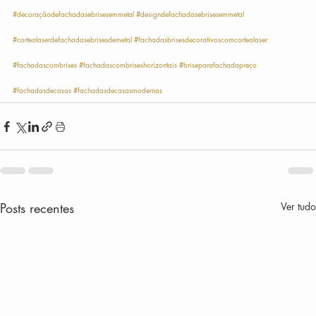
#decoraçãodefachadasebrisesemmetal
#designdefachadasebrisesemmetal
#cortealaserdefachadasebrisesdemetal
#fachadasbrisesdecorativoscomcortealaser
#fachadascombrises
#fachadascombriseshorizontais
#briseparafachadapreço
#fachadasdecasas
#fachadasdecasasmodernas
Posts recentes
Ver tudo