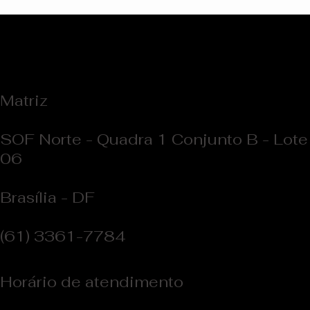
Entrevista Exclusiva: O Design que
Transformou a Fachada de uma Escola
Matriz
SOF Norte - Quadra 1 Conjunto B - Lote
06
Brasília - DF
(61) 3361-7784
Horário de atendimento