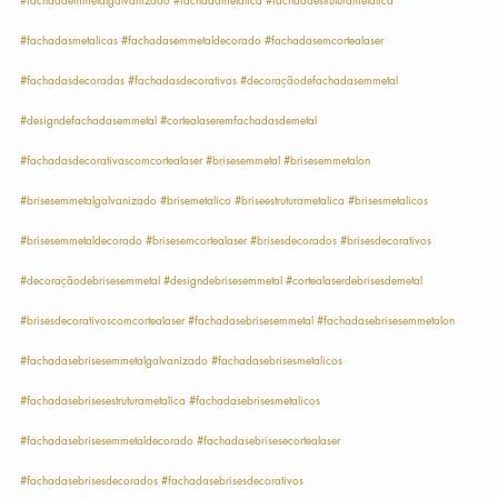
#fachadasmetalicas
#fachadasemmetaldecorado
#fachadasemcortealaser
#fachadasdecoradas
#fachadasdecorativas
#decoraçãodefachadasemmetal
#designdefachadasemmetal
#cortealaseremfachadasdemetal
#fachadasdecorativascomcortealaser
#brisesemmetal
#brisesemmetalon
#brisesemmetalgalvanizado
#brisemetalico
#briseestruturametalica
#brisesmetalicos
#brisesemmetaldecorado
#brisesemcortealaser
#brisesdecorados
#brisesdecorativos
#decoraçãodebrisesemmetal
#designdebrisesemmetal
#cortealaserdebrisesdemetal
#brisesdecorativoscomcortealaser
#fachadasebrisesemmetal
#fachadasebrisesemmetalon
#fachadasebrisesemmetalgalvanizado
#fachadasebrisesmetalicos
#fachadasebrisesestruturametalica
#fachadasebrisesmetalicos
#fachadasebrisesemmetaldecorado
#fachadasebrisesecortealaser
#fachadasebrisesdecorados
#fachadasebrisesdecorativos