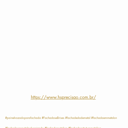
https://www.hsprecisao.com.br/
#painelvazadoparafachada
#FachadaseBrises
#fachadedademetal
#fachadaemmetalon
#fachadaemmetalgalvanizado
#fachadametalica
#fachadaestruturametalica