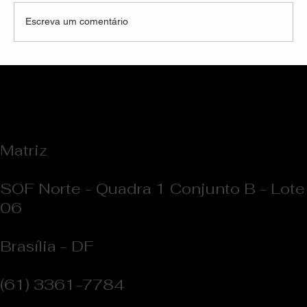
Escreva um comentário
Entrevista Exclusiva: O Design que
Transformou a Fachada de uma Escola
Matriz
SOF Norte - Quadra 1 Conjunto B - Lote
06
Brasília - DF
(61) 3361-7784