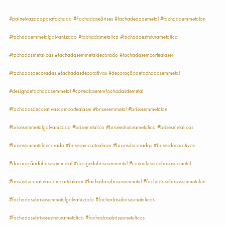
#painelvazadoparafachada
#FachadaseBrises
#fachadedademetal
#fachadaemmetalon
#fachadaemmetalgalvanizado
#fachadametalica
#fachadaestruturametalica
#fachadasmetalicas
#fachadasemmetaldecorado
#fachadasemcortealaser
#fachadasdecoradas
#fachadasdecorativas
#decoraçãodefachadasemmetal
#designdefachadasemmetal
#cortealaseremfachadasdemetal
#fachadasdecorativascomcortealaser
#brisesemmetal
#brisesemmetalon
#brisesemmetalgalvanizado
#brisemetalico
#briseestruturametalica
#brisesmetalicos
#brisesemmetaldecorado
#brisesemcortealaser
#brisesdecorados
#brisesdecorativos
#decoraçãodebrisesemmetal
#designdebrisesemmetal
#cortealaserdebrisesdemetal
#brisesdecorativoscomcortealaser
#fachadasebrisesemmetal
#fachadasebrisesemmetalon
#fachadasebrisesemmetalgalvanizado
#fachadasebrisesmetalicos
#fachadasebrisesestruturametalica
#fachadasebrisesmetalicos