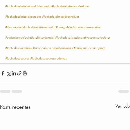
#fachadasebrisesemmetaldecorado
#fachadasebrisesecortealaser
#fachadasebrisesdecorados
#fachadasebrisesdecorativos
#decoraçãodefachadasebrisesemmetal
#designdefachadasebrisesemmetal
#cortealaserdefachadasebrisesdemetal
#fachadasbrisesdecorativoscomcortealaser
#fachadascombrises
#fachadascombriseshorizontais
#briseparafachadapreço
#fachadasdecasas
#fachadasdecasasmodernas
Posts recentes
Ver tudo